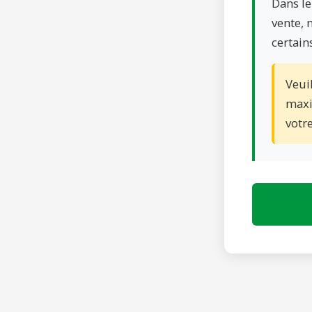
Dans le
vente, 
certain
Veui
maxi
votr