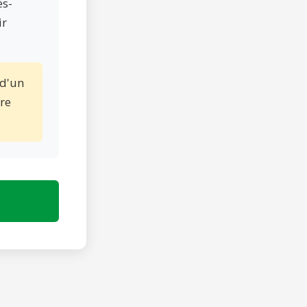
ès-
ir
d'un
re